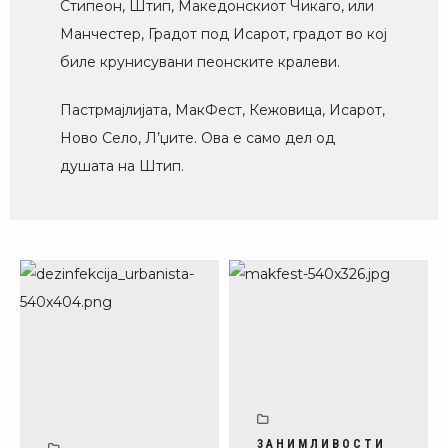
Стипеон, Штип, Македонскиот Чикаго, или
Манчестер, Градот под Исарот, градот во кој
биле крунисувани пеонските кралеви.
Пастрмајлијата, МакФест, Кежовица, Исарот,
Ново Село, Л’џите. Ова е само дел од
душата на Штип.
ЗАНИМЛИВОСТИ