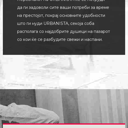
да ги задоволи сите ваши потреби за време
на престојот, покрај основните удобности
што ги нуди URBANISTA, секоја соба
располага со најдобрите душеци на пазарот
со кои ќе се разбудите свежи и наспани.