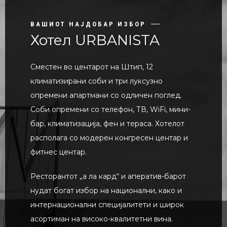
ВАШИОТ НАЈДОБАР ИЗБОР
Хотел URBANISTA
Сместен во центарот на Штип, 12
климатизирани соби и три луксузно
опремени апартмани со одличен поглед.
Соби опремени со телефон, ТВ, WiFi, мини-
бар, климатизација, фен и тераса. Хотелот
располага со модерен конгресен центар и
фитнес центар.
Ресторантот „а ла кард“ и аператив-барот
нудат богат избор на национални, како и
интернационални специјалитети и широк
асортиман на високо-квалитетни вина.