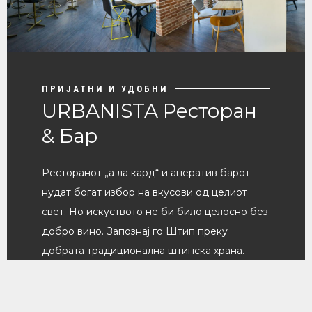
ПРИЈАТНИ И УДОБНИ
URBANISTA Ресторан
& Бар
Ресторанот „а ла кард“ и аператив барот
нудат богат избор на вкусови од целиот
свет. Но искуството не би било целосно без
добро вино. Запознај го Штип преку
добрата традиционална штипска храна.