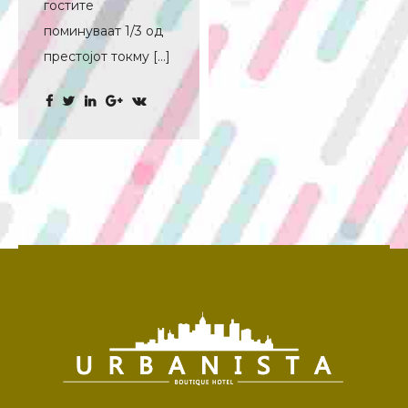
гостите
поминуваат 1/3 од
престојот токму […]