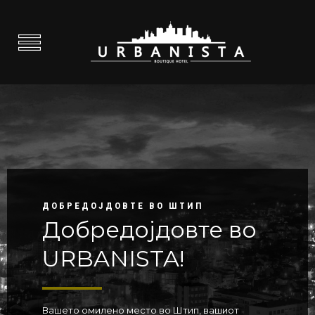
ДОБРЕДОЈДОВТЕ ВО ШТИП
Добредојдовте во
URBANISTA!
Вашето омилено место во Штип, вашиот