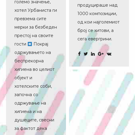
големо значење,
продуцираше над
хотел Урбаниста ги
1000 композиции,
превзема сите
од кои најголемиот
мерки за безбеден
број се хитови, а
престој на своите
сега евергрини.
гости
Покрај
одржувањето на
беспрекорна
хигиена во целиот
објект и
хотелските соби,
започна со
одржување на
хигиена и на
душеците, свесни
за фактот дека