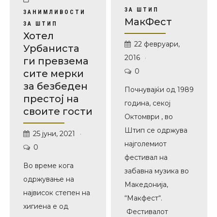
ЗА ШТИП
ЗАНИМЛИВОСТИ
МакФест
ЗА ШТИП
Хотел
22 февруари,
Урбаниста
2016
ги превзема
0
сите мерки
за безбеден
Почнувајќи од 1989
престој на
година, секој
своите гости
Oктомври , во
Штип се одржува
25 јуни, 2021
најголемиот
0
фестивал на
Во време кога
забавна музика во
одржување на
Македонија,
највисок степен на
“Макфест“.
хигиена е од
Фестивалот