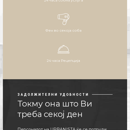
24 часа собна услуга
Фен во секоја соба
24 часа Рецепција
ЗАДОЛЖИТЕЛНИ УДОБНОСТИ
Токму она што Ви
треба секој ден
Персоналот на URBANISTA ќе се потруди