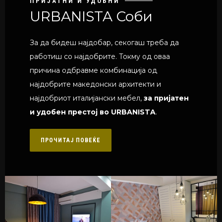
ПРИЈАТНИ И УДОБНИ
URBANISTA Соби
За да бидеш најдобар, секогаш треба да
работиш со најдобрите. Токму од оваа
причина одбравме комбинација од
најдобрите македонски архитекти и
најдобриот италијански мебел,
за пријатен
и удобен престој во URBANISTA
.
ПРОЧИТАЈ ПОВЕЌЕ