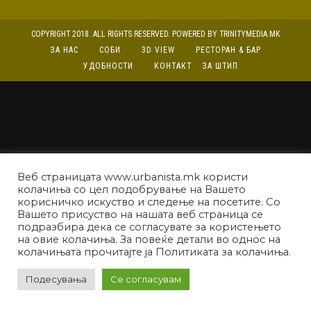
COPYRIGHT 2018. ALL RIGHTS RESERVED. POWERED BY TRINITYMEDIA.MK
ЗА НАС
СОБИ
3D VIEW
РЕСТОРАН & БАР
УДОБНОСТИ
КОНТАКТ
ЗА ШТИП
Веб страницата www.urbanista.mk користи
колачиња со цел подобрување на Вашето
корисничко искуство и следење на посетите. Со
Вашето присуство на нашата веб страница се
подразбира дека се согласувате за користењето
на овие колачиња. За повеќе детали во однос на
колачињата прочитајте ја Политиката за колачиња.
Подесувања
Се согласувам