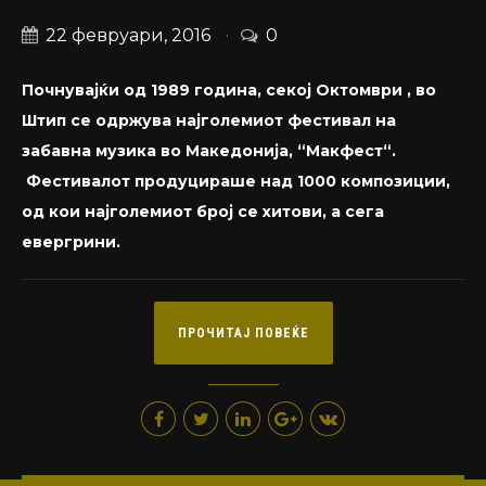
22 февруари, 2016
0
Почнувајќи од 1989 година, секој Oктомври , во
Штип се одржува најголемиот фестивал на
забавна музика во Македонија, “Макфест“.
Фестивалот продуцираше над 1000 композиции,
од кои најголемиот број се хитови, а сега
евергрини.
ПРОЧИТАЈ ПОВЕЌЕ